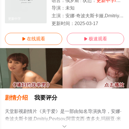
语言：
俄罗斯
状态：
更新中字/高清
导演：
未知
主演：
安娜·奇波夫斯卡娅,Dmitriy,Pevtsov,阿雷克西·查多夫,玛丽亚·米罗诺娃,Aleksandr,Lykov,
更新中字
更新时间：
2025-03-17
在线观看
极速观看


剧情介绍
我要评分
天堂影视剧情片《关于爱》是一部由知名导演执导，安娜·
奇波夫斯卡娅,Dmitriy,Pevtsov,阿雷克西·查多夫,玛丽亚·米
罗诺娃,Aleksandr,Lykov,等演员精彩演绎的俄罗斯电影，手
