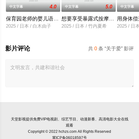
4.0
5.0
中文字幕
中文字幕
中文字幕
保育园老师的婴儿语让人超兴奋
想要享受暴露式按摩的已婚女子
用身体偿
2025 / 日本 / 白木由子
2025 / 日本 / 竹内夏希
2025 / 
影片评论
共
0
条 “关于爱” 影评
天堂影视
提供免费VIP电视剧、综艺节目、动漫新番、高清电影大全在线
观看
Copyright © 2022 hchzs.com All Rights Reserved
冀ICP备06018597号