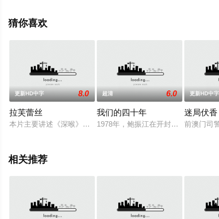
机免费观看高清无删减完整版电影大全就上天堂电影网，
更多相关信息可移步至豆瓣电影、电视猫或剧情网等平台
猜你喜欢
了解。
。
8.0
6.0
更新HD中字
超清
更新HD中
拉芙蕾丝
我们的四十年
迷局伏香
本片主要讲述《深喉》女主角Linda Lovelace在拍摄《深喉》前
1978年，鲍振江在开封市戏曲学校
前澳门司
相关推荐