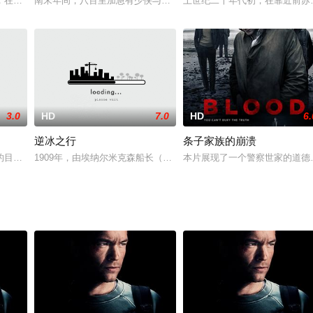
。境外黑帮阿基想以讨债
，在本应已迎来和平的地球上，怪兽们再度倾巢而出。与此同
南宋年间，八百里加急有少侠与飞云客栈的伙伴们协助大将军李显忠
上世纪二十年代初，在靠近前苏
3.0
HD
7.0
HD
6.
逆冰之行
条子家族的崩溃
宗伪钞的买卖，不料遭到
的目的地拼车前往中国西部的荒漠地带，途经新疆戈壁无人区
1909年，由埃纳尔米克森船长（尼古拉科斯特-瓦尔道饰）领导的丹
本片展现了一个警察世家的道德