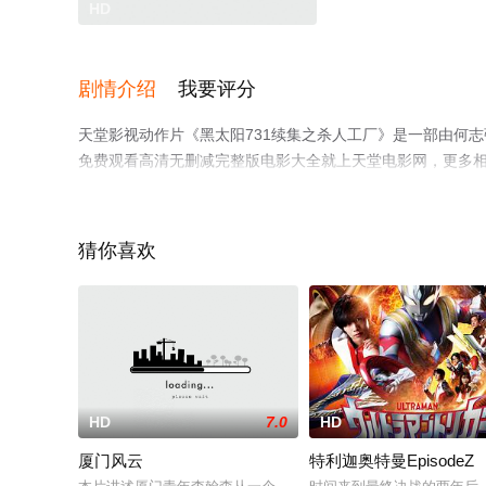
HD
剧情介绍
我要评分
天堂影视动作片《黑太阳731续集之杀人工厂》是一部由何志
免费观看高清无删减完整版电影大全就上天堂电影网，更多
猜你喜欢
。
HD
7.0
HD
厦门风云
特利迦奥特曼EpisodeZ