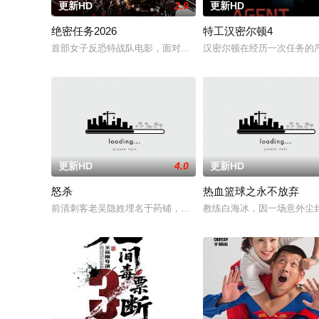
更新HD
2.0
更新HD
绝密任务2026
特工汉密尔顿4
首部女子反恐特战队电影，面对恐怖主义恶势力，“最飒女子反恐
汉密尔顿在经历一次任务的
更新HD
4.0
更新HD
怒杀
热血篮球之永不放弃
前清刺客老吴隐姓埋名于药铺，却为守护单亲母女小茜和依依，
教练白海冰，因一场意外尘