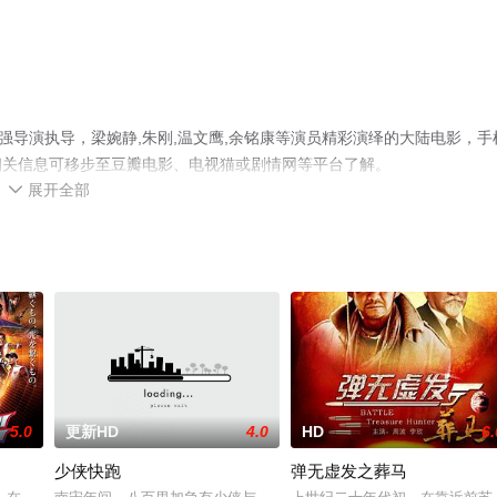
强导演执导，梁婉静,朱刚,温文鹰,余铭康等演员精彩演绎的大陆电影，手
相关信息可移步至豆瓣电影、电视猫或剧情网等平台了解。
展开全部

5.0
更新HD
4.0
HD
6.
少侠快跑
弹无虚发之葬马