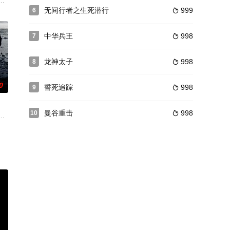
展开隆兴北伐，收复
联边界的三不管地区，有一个叫蒙塔的流浪枪手，来到了
无间行者之生死潜行
999
6

中华兵王
998
7

龙神太子
998
8

0
誓死追踪
998
9

曼谷重击
998
10

麦北极探险队试
沉沦。两位警察兄弟，在他们的前任警察局长父亲的阴影