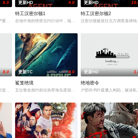
8.0
更新HD
4.0
更新HD
10.
特工汉密尔顿1
特工汉密尔顿2
特战队”临危受命，精
严重后果后，陷入了自我毁灭的状态。然而，他被说服去执行
在地中海的绝密北约行动中，瑞典攻击潜水员遇害。汉密尔顿，受害
汉密尔顿被派往北方调查基律纳
8.0
更新TC
4.0
更新HD
1.
鲨笼绝境
绝地密令
被迫出手击杀黑帮一伙而
封篮球梦。为完成病危师兄的嘱托，他接手一支被嘲为“无胜
五位挚友相约前往热带海岛度假，计划在碧蓝海域中体验刺激的鲨鱼
户部尚书叶庭遭人构陷，被诬私