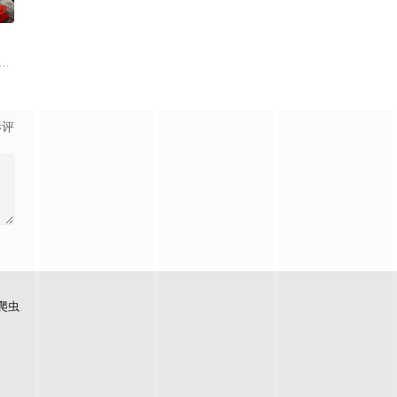
0
历为媒介。讲述了石
危险境地，与毒贩展开了一场惊心动魄的较量。三年后
影评
爬虫