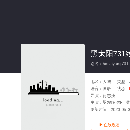
黑太阳73
别名：heitaiyang731xu
地区：
大陆
类型：
语言：
国语
状态：
导演：
何志强
主演：
梁婉静,朱刚,
更新时间：
2023-05-
在线观看
