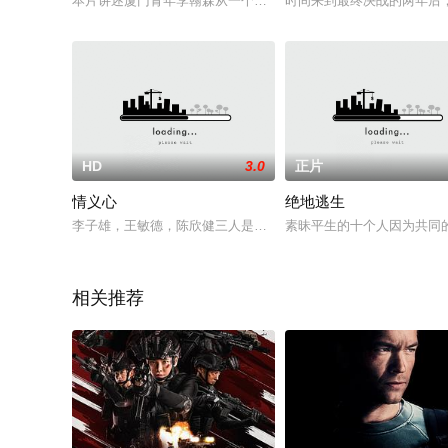
本片讲述厦门青年李翰森从一个街头混混蜕变为当地英雄的故事
时间来到最终决战的两年后
HD
3.0
正片
情义心
绝地逃生
李子雄，王敏德，陈欣健三人是好友，一起从香港到台湾从事一
素昧平生的十个人因为共同
相关推荐