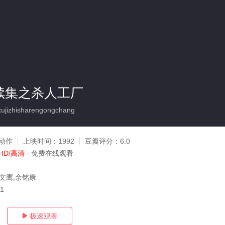
1续集之杀人工厂
jizhisharengongchang
动作
上映时间：
1992
豆瓣评分：
6.0
HD/高清
- 免费在线观看
温文鹰,余铭康
01
极速观看
