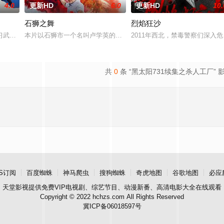
4.0
更新HD
6.0
更新HD
10.
石狮之舞
烈焰狂沙
，旨在通过电影让观众意
习武收废品，做事一根筋的他总被误解。在经历一次重大事件
本片以石狮市一个名叫卢学英的年轻人为主人公，以他的一段人生经
2011年西北，禁毒警察们深入
共
0
条 “黑太阳731续集之杀人工厂” 
S订阅
百度蜘蛛
神马爬虫
搜狗蜘蛛
奇虎地图
谷歌地图
必应
天堂影视
提供免费VIP电视剧、综艺节目、动漫新番、高清电影大全在线观看
Copyright © 2022 hchzs.com All Rights Reserved
冀ICP备06018597号