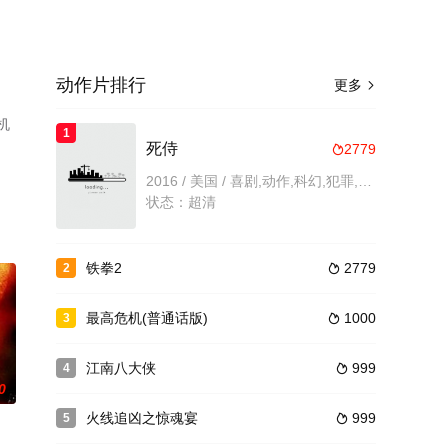
动作片排行
更多

机
1
死侍
2779

2016 / 美国 / 喜剧,动作,科幻,犯罪,动作片
状态：超清
铁拳2
2779
2

最高危机(普通话版)
1000
3

江南八大侠
999
4

0
火线追凶之惊魂宴
999
5
