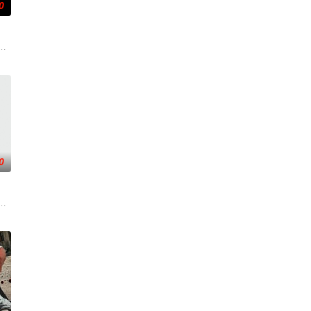
0
者的老友，前往法国
太空项目的间谍行为，同时发现有人从瑞典窃取秘密武器
0
笼潜水，同时享受奢
贪国库银两，身陷囹圄在即，叶庭急召其子叶护相见。叶