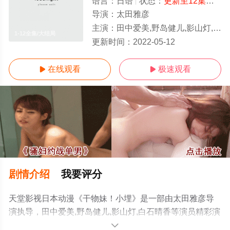
语言：
日语
状态：
更新至12集已完结
导演：
太田雅彦
主演：
田中爱美,野岛健儿,影山灯,白石晴香
1-12全集/大结局
更新时间：
2022-05-12
在线观看
极速观看


剧情介绍
我要评分
天堂影视日本动漫《干物妹！小埋》是一部由太田雅彦导
演执导，田中爱美,野岛健儿,影山灯,白石晴香等演员精彩演
绎的日本动漫，大结局剧情已揭晓（1-12全集），手机免
