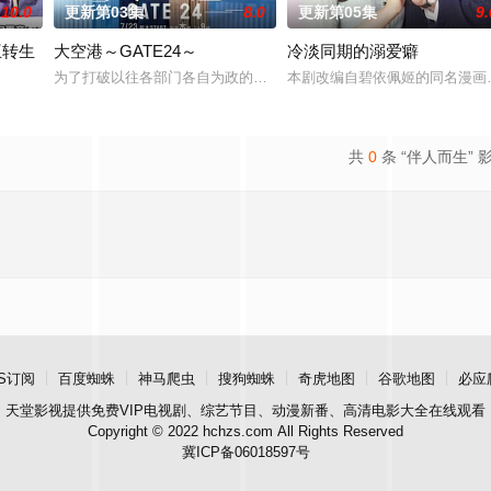
10.0
更新第03集
8.0
更新第05集
9.
王转生
大空港～GATE24～
冷淡同期的溺爱癖
儿看似幸福，却面临
为了打破以往各部门各自为政的死板规矩，内阁官房直属成立了一个特
本剧改编自碧依佩姬的同名漫画
名不良少年转生为偶像，在未知的世界中相互碰撞、同时痛击
共
0
条 “伴人而生” 
S订阅
百度蜘蛛
神马爬虫
搜狗蜘蛛
奇虎地图
谷歌地图
必应
天堂影视
提供免费VIP电视剧、综艺节目、动漫新番、高清电影大全在线观看
Copyright © 2022 hchzs.com All Rights Reserved
冀ICP备06018597号