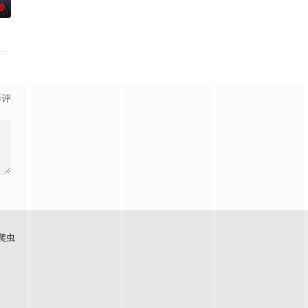
0
殊的新部门“GA
，是一部办公室爱情故事，讲述拥有特殊能力的读心少女
影评
爬虫