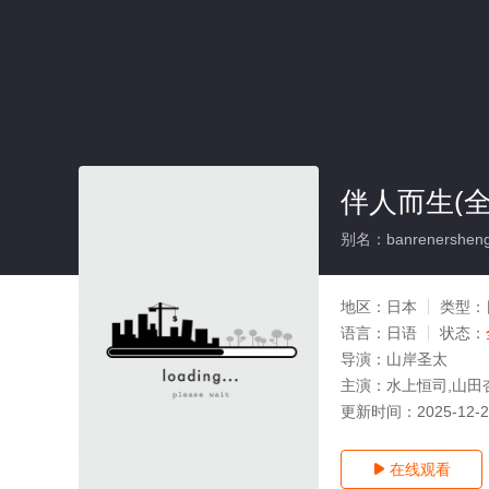
伴人而生(全
别名：banrenershen
地区：
日本
类型：
语言：
日语
状态：
导演：
山岸圣太
主演：
水上恒司,山田
更新时间：
2025-12-
在线观看
