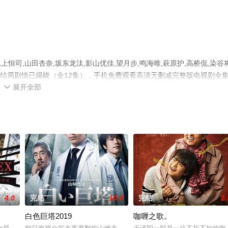
司,山田杏奈,坂东龙汰,影山优佳,望月步,鸣海唯,萩原护,高桥侃,染谷
大结局剧情已揭晓（全12集），手机免费观看高清无删减完整版电视剧全
展开全部
或剧情网等平台了解。

4.0
完结
10.0
完结
2.
白色巨塔2019
咖喱之歌。