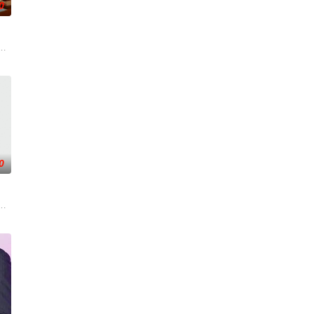
0
会结束。 一对高中情侣努力守护他们的秘密恋情， 在
木直人,奥田瑛二
0
友在性生活的不合
格尔 大关和物语》为原案，取材自日本首位专业女护士