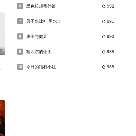
扮演
喱爱好者，机缘巧合之下和内向的美术生铃木二汰同居，
黑色校规番外篇
992
6

男子水泳社 男水！
991
7

康子与健儿
990
8

0
塞西尔的企图
988
9

今日的猫村小姐
988
10

喜剧。永野芽
美子,宫崎葵,金子大地,片桐入,中岛步,筱原友希子,伊东苍,クリス