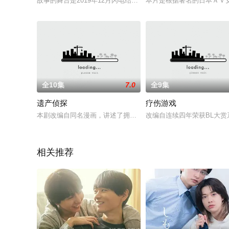
故事的舞台是2019年12月闪电结婚、震惊社会的笨蛋主义家…不
本片是根据著名的日本ＡＶ
全10集
7.0
全9集
遗产侦探
疗伤游戏
本剧改编自同名漫画，讲述了拥有特殊经历的古怪原律师，现遗
改编自连续四年荣获BL大
相关推荐