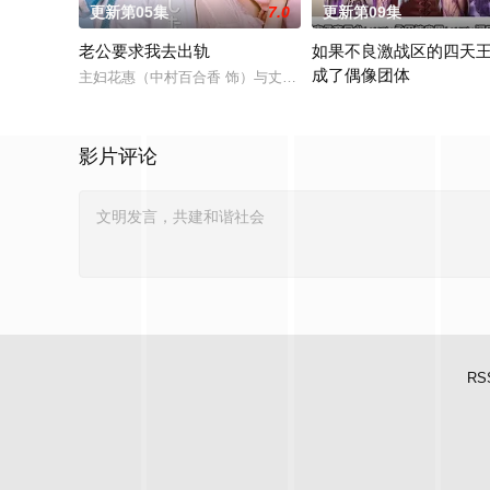
更新第05集
7.0
更新第09集
老公要求我去出轨
如果不良激战区的四天
成了偶像团体
主妇花惠（中村百合香 饰）与丈夫弘树（佐野玲於 饰）及4岁女
本作描绘的是只懂打架的四
影片评论
RS