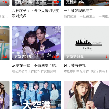
1.0
更新第04集
10.0
更新第01集
7.
八神瑛子：上野中央署组织犯
一旦被发现就完了
罪对策课
庆伊为中心，讲述这两个
站在金字塔顶端的五藤直也（小川饰），以及每天被他使唤来
他们知道，一旦被发现，一切都
2026 / 日本 / 黑木美沙,每熊克哉,高良健吾,池内博之,小岛健,凉,藤
1.0
更新第07集
10.0
更新第95集
1.
从现在开始，不做朋友了吧。
风，带有香气
诊所突然倒闭而失业。
在公关公司工作的27岁女性柴崎希麻里性格开朗直率，却因与历任男
本剧以田中光著作《明治的南丁