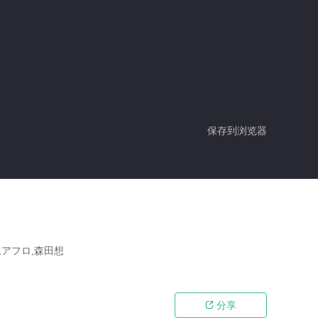
保存到浏览器
,アフロ,森田想
分享
