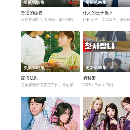
更新第06集
10.0
更新第06集
普通的恋爱
仆人的王子殿下
本作改编自同名漫画，是一部以处于上下级关系的文原一良与东
社长之子、文武双全、校内
更新第06集
10.0
更新第05集
度假法则
初智齿
在美容诊所高强度工作、身心俱疲的星野绿（桥本环奈 饰），因
2026 / 日本 / 日剧