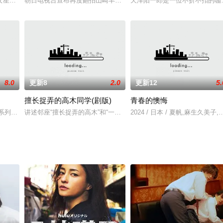
是，而是他为了执
女星饭岛爱的亲身经历改编．故事讲述了一个女生和父亲发生
朝日电视台宣布再度翻拍山崎丰子名作<白色巨塔>，冈田准一主演，
天泽阳一郎是一位不折不扣的咖
8.0
更新8
2.0
更新12
5.
擅长捉弄的高木同学(剧版)
青春的懊悔
产继承专业侦探灰江七生
赏系列部门的超人气作品《治疗游戏》。故事围绕具有强烈恋
讲述邻座“擅长捉弄的高木”和“一直被捉弄的西片”日常生活的青春爱情
2024 / 日本 / 夏帆,麻生久