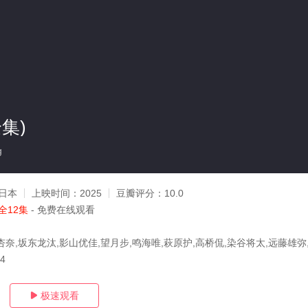
集)
g
日本
上映时间：
2025
豆瓣评分：
10.0
全12集
- 免费在线观看
杏奈,坂东龙汰,影山优佳,望月步,鸣海唯,萩原护,高桥侃,染谷将太,远藤雄弥
24
极速观看
