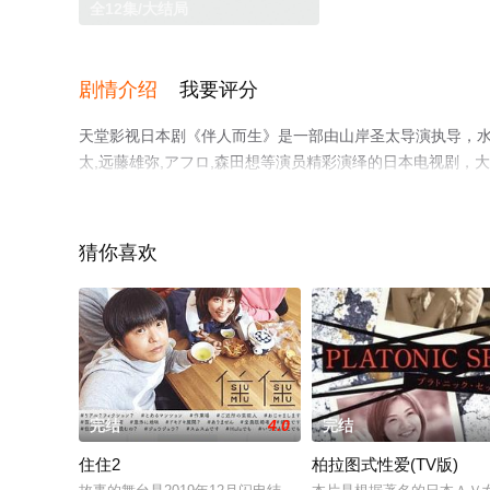
全12集/大结局
剧情介绍
我要评分
天堂影视日本剧《伴人而生》是一部由山岸圣太导演执导，水上恒
太,远藤雄弥,アフロ,森田想等演员精彩演绎的日本电视剧，
上天堂电影网，更多相关信息可移步至豆瓣电视剧、电视猫
猜你喜欢
。
完结
4.0
完结
住住2
柏拉图式性爱(TV版)