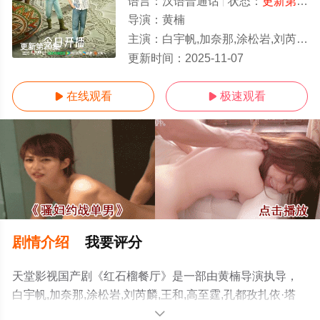
语言：
汉语普通话
状态：
更新第20集
导演：
黄楠
主演：
白宇帆,加奈那,涂松岩,刘芮麟,王和,高至霆,孔都孜扎依·塔西,阿丽玛,熊睿玲,阿布都克里木·阿不力孜,米热,江依昊,卡迪
更新第20集
更新时间：
2025-11-07
在线观看
极速观看


剧情介绍
我要评分
天堂影视国产剧《红石榴餐厅》是一部由黄楠导演执导，
白宇帆,加奈那,涂松岩,刘芮麟,王和,高至霆,孔都孜扎依·塔
西,阿丽玛,熊睿玲,阿布都克里木·阿不力孜,米热,江依昊,卡迪
