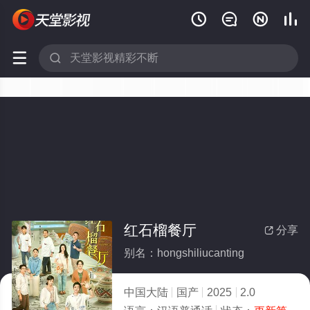






红石榴餐厅
分享

别名：hongshiliucanting
中国大陆
国产
2025
2.0