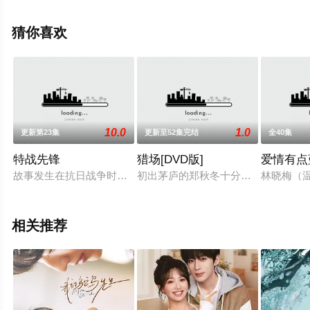
琳娜,丁勇岱,林永健,侯勇,郝平,李健,张晞临,钱波,尚大庆等
演员精彩演绎的中国大陆电视剧，手机免费观看高清无删
猜你喜欢
减完整版电视剧全集就上天堂电影网，更多相关信息可移
步至豆瓣电视剧、电视猫或剧情网等平台了解。
10.0
1.0
更新第23集
更新至52集完结
全40集
。
特战先锋
猎场[DVD版]
爱情有点
故事发生在抗日战争时期。因军统谍网连遭日特破坏，戴笠（王岗
初出茅庐的郑秋冬十分渴望事业的成
林晓梅（
相关推荐