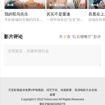
4.0
4.0
第4集
第16集已完结
第06集
我的鸵鸟先生
其实不是重逢
吾凰在上
本剧改编自含胭的同名小说，讲述了邻家女孩庞倩（苏晓彤 饰）
一群怀揣各自“失意”的年轻人，在沿
改编自快
影片评论
共
0
条 “红石榴餐厅” 影评
天堂影视
提供免费VIP电视剧、综艺节目、动漫新番、高清电影大全在线
观看
Copyright © 2022 hchzs.com All Rights Reserved
冀ICP备06018597号