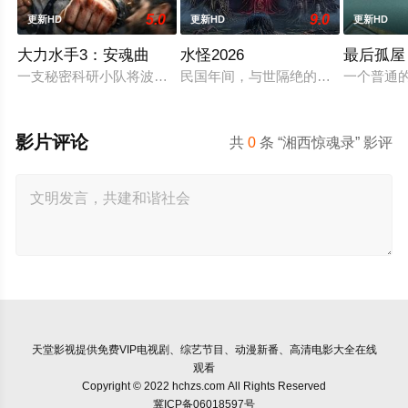
5.0
9.0
更新HD
更新HD
更新HD
大力水手3：安魂曲
水怪2026
最后孤屋
一支秘密科研小队将波派囚禁在地下军事基地，试图驯化并利用
民国年间，与世隔绝的怪水村被湖中“
一个普通的
影片评论
共
0
条 “湘西惊魂录” 影评
天堂影视
提供免费VIP电视剧、综艺节目、动漫新番、高清电影大全在线
观看
Copyright © 2022 hchzs.com All Rights Reserved
冀ICP备06018597号