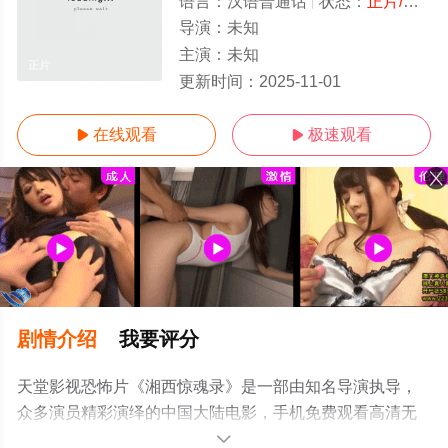
语言：
汉语普通话
状态：
正片/高清
导演：
未知
主演：
未知
正片
更新时间：
2025-11-01
在线观看
极速观看


剧情介绍
我要评分
天堂影视恐怖片《湘西惊魂录》是一部由知名导演执导，
众多演员精彩演绎的中国大陆电影，手机免费观看高清无
删减完整版电影大全就上天堂电影网，更多相关信息可移
