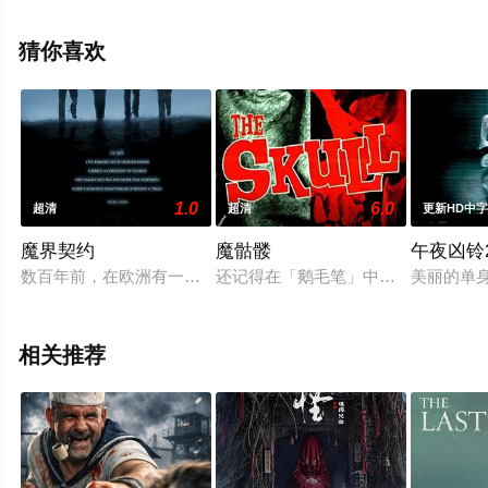
步至豆瓣电影、电视猫或剧情网等平台了解。
猜你喜欢
。
1.0
6.0
超清
超清
更新HD中
魔界契约
魔骷髅
午夜凶铃
数百年前，在欧洲有一些拥有神秘力量的人群，他们被视为邪魔
还记得在「鹅毛笔」中那位大胆挑战情欲和
美丽的单身
相关推荐