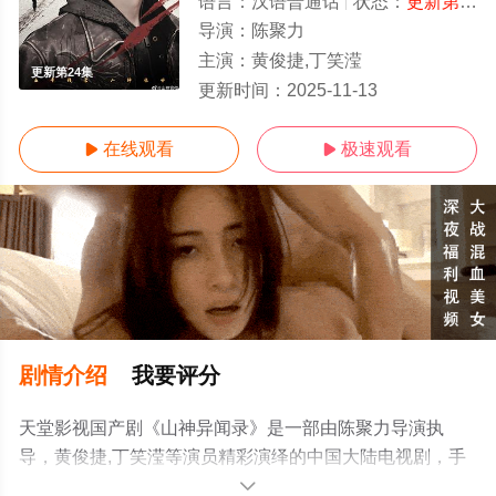
语言：
汉语普通话
状态：
更新第24集
导演：
陈聚力
主演：
黄俊捷,丁笑滢
更新第24集
更新时间：
2025-11-13
在线观看
极速观看


剧情介绍
我要评分
天堂影视国产剧《山神异闻录》是一部由陈聚力导演执
导，黄俊捷,丁笑滢等演员精彩演绎的中国大陆电视剧，手
机免费观看高清无删减完整版电视剧全集就上天堂电影
