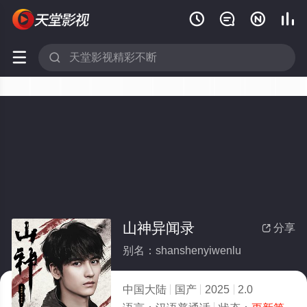






山神异闻录
分享

别名：shanshenyiwenlu
中国大陆
国产
2025
2.0