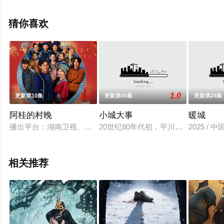
网，更多相关信息可移步至豆瓣电视剧、电视猫或剧情网
等平台了解。
猜你喜欢
。
1.0
1.0
更新第10集
更新第40集
更新第24集
阿桂的村晚
小城大事
暖城
播出平台：湖南卫视、芒果TV 出品方：芒果TV、大芒剧场 联合
20世纪80年代初，平川县为了加快发
2025 / 
相关推荐