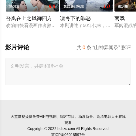
8.0
1.0
第08集
第26集已完结
第14集
吾凰在上之凤御四方
凛冬下的罪恶
南戏
改编自快看漫画作者嗷小泽的独家连载漫画《吾凰在上》。
本剧讲述了90年代末，怒河市刑侦支
军阀混战
影片评论
共
0
条 “山神异闻录” 影评
天堂影视
提供免费VIP电视剧、综艺节目、动漫新番、高清电影大全在线
观看
Copyright © 2022 hchzs.com All Rights Reserved
冀ICP备06018597号