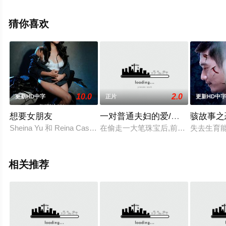
兰科·扎夫桑,斯塔莎·波波维
奇,Lotos,Sparovec,Frlic,Spela,Casson,Matia,Tomazin,Irena,S
猜你喜欢
等演员精彩演绎的克罗地亚 / 意大利 / 斯洛文尼亚电影，手
机免费观看高清无删减完整版电影大全就上天堂电影网，
更多相关信息可移步至豆瓣电影、电视猫或剧情网等平台
了解。
10.0
2.0
更新HD中字
正片
更新HD中
想要女朋友
一对普通夫妇的爱/河边小屋中的
骇故事之
。
Sheina Yu 和 Reina Castillo 与一个喜欢随时随地嘿嘿的
在偷走一大笔珠宝后,前任侦探Barney
失去生育
相关推荐