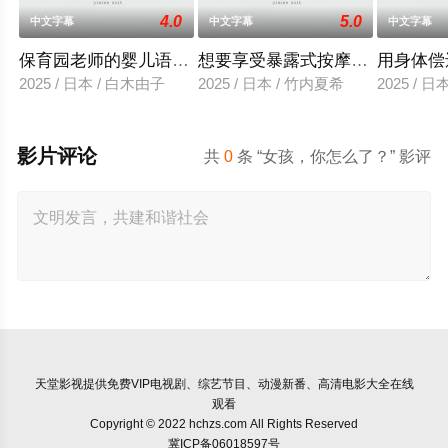
4.0
5.0
中文字幕
中文字幕
中文字幕
保育园老师的婴儿语让人超兴奋
想要享受暴露式按摩的已婚女子
用身体偿
2025 / 日本 / 白木由子
2025 / 日本 / 竹内夏希
2025 / 
影片评论
共
0
条 “女孩，你怎么了？” 影评
天堂影视
提供免费VIP电视剧、综艺节目、动漫新番、高清电影大全在线
观看
Copyright © 2022 hchzs.com All Rights Reserved
冀ICP备06018597号