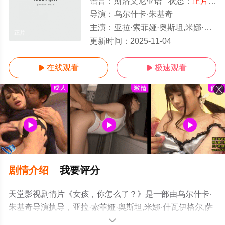
语言：
斯洛文尼亚语
状态：
正片/高清
导演：
乌尔什卡·朱基奇
主演：
亚拉·索菲娅·奥斯坦,米娜·什瓦伊格尔,萨萨·塔巴科维奇,娜塔莎·比尔格,马可·曼迪奇,Sasa,Pavcek,布兰科·扎
正片
更新时间：
2025-11-04
在线观看
极速观看


剧情介绍
我要评分
天堂影视剧情片《女孩，你怎么了？》是一部由乌尔什卡·
朱基奇导演执导，亚拉·索菲娅·奥斯坦,米娜·什瓦伊格尔,萨
萨·塔巴科维奇,娜塔莎·比尔格,马可·曼迪奇,Sasa,Pavcek,布
