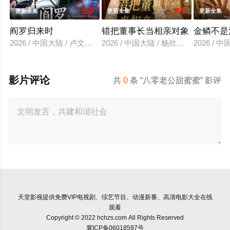
5.0
8.0
更新全集
更新全集
更新全集
阎罗归来时
错把董事长当相亲对象
金鳞不是
2026 / 中国大陆 / 卢文洁＆谢伊博
2026 / 中国大陆 / 杨欣芮＆滕林＆马
2026 /
影片评论
共
0
条 “八零老公甜蜜蜜” 影评
天堂影视
提供免费VIP电视剧、综艺节目、动漫新番、高清电影大全在线
观看
Copyright © 2022 hchzs.com All Rights Reserved
冀ICP备06018597号