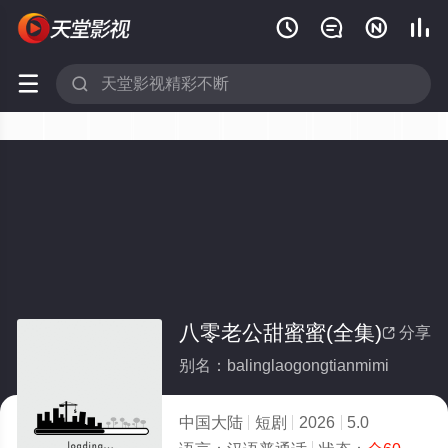






八零老公甜蜜蜜(全集)
分享

别名：balinglaogongtianmimi
中国大陆
短剧
2026
5.0