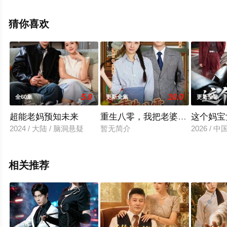
全集就上天堂电影网，更多相关信息可移步至豆瓣电视
剧、电视猫或剧情网等平台了解。
猜你喜欢
。
5.0
10.0
全60集
更新全集
更新全集
超能老妈预知未来
重生八零，我把老婆宠上天
这个妈宝
2024 / 大陆 / 脑洞悬疑
暂无简介
2026 / 
相关推荐