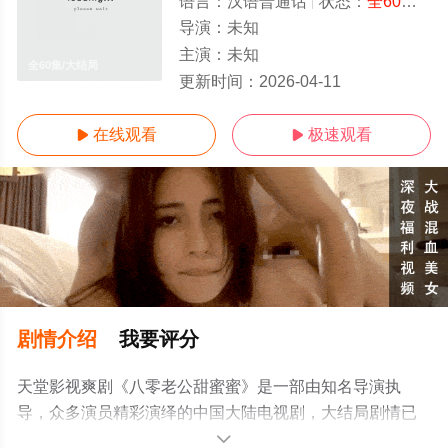
语言：
汉语普通话
状态：
全60集
- 
导演：
未知
主演：
未知
全60集/大结局
更新时间：
2026-04-11
在线观看
极速观看


剧情介绍
我要评分
天堂影视爽剧《八零老公甜蜜蜜》是一部由知名导演执
导，众多演员精彩演绎的中国大陆电视剧，大结局剧情已
揭晓（全60集），手机免费观看高清无删减完整版电视剧
