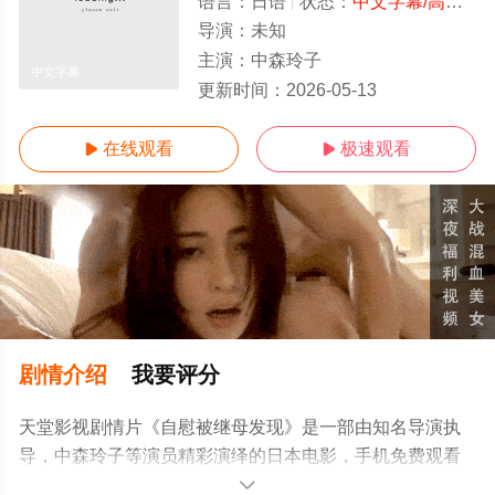
语言：
日语
状态：
中文字幕/高清
- 
导演：
未知
主演：
中森玲子
中文字幕
更新时间：
2026-05-13
在线观看
极速观看


剧情介绍
我要评分
天堂影视剧情片《自慰被继母发现》是一部由知名导演执
导，中森玲子等演员精彩演绎的日本电影，手机免费观看
高清无删减完整版电影大全就上天堂电影网，更多相关信
