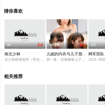
息可移步至豆瓣电影、电视猫或剧情网等平台了解。
猜你喜欢
。
2.0
9.0
HD
中文字幕
正片
南北少林
儿媳的内衣与儿子朋友的欲望
网军部队
北少林棍僧智明（李连杰 饰）为报父母之仇，日日苦练功夫，他
第一集：埃琳娜被儿子的朋友打了个
2024 / 
相关推荐