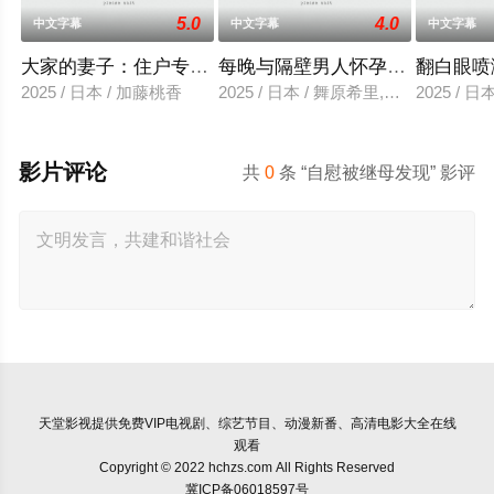
5.0
4.0
中文字幕
中文字幕
中文字幕
大家的妻子：住户专用洞口
每晚与隔壁男人怀孕性爱
翻白眼喷
2025 / 日本 / 加藤桃香
2025 / 日本 / 舞原希里,佐川金二
2025 / 
影片评论
共
0
条 “自慰被继母发现” 影评
天堂影视
提供免费VIP电视剧、综艺节目、动漫新番、高清电影大全在线
观看
Copyright © 2022 hchzs.com All Rights Reserved
冀ICP备06018597号