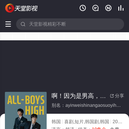






啊！因为是男高，所以很幸福(全集)
分享

别名：ayinweishinangaosuoyihenxingfu
韩国
喜剧,短片,韩国剧,韩国
2019
2