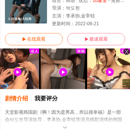
语言：
韩语
状态：
10集全
- 免费在线观看
导演：
박도현
主演：
李承协,金宰铉
1-10全集/大结局
更新时间：
2022-08-21
在线观看
极速观看


剧情介绍
我要评分
天堂影视韩国剧《啊！因为是男高，所以很幸福》是一部
由박도현导演执导，李承协,金宰铉等演员精彩演绎的韩国
电视剧，大结局剧情已揭晓（1-10全集），手机免费观看
