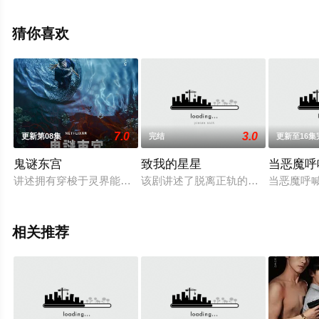
高清无删减完整版电视剧全集就上天堂电影网，更多相关
信息可移步至豆瓣电视剧、电视猫或剧情网等平台了解。
猜你喜欢
。
7.0
3.0
更新第08集
完结
更新至16集
鬼谜东宫
致我的星星
当恶魔呼
讲述拥有穿梭于灵界能力的具天（南柱赫 饰）和能听见死者声音
该剧讲述了脱离正轨的演员姜叙俊（
当恶魔呼
相关推荐