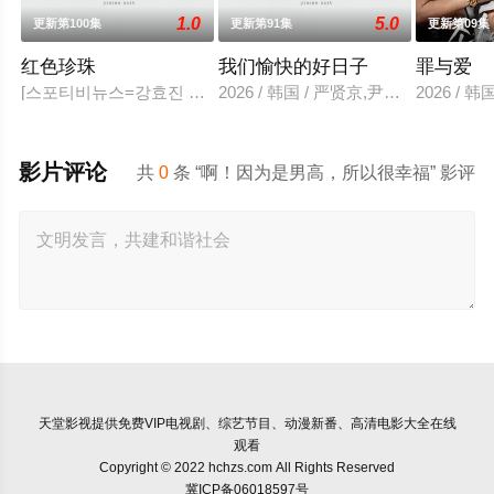
1.0
5.0
更新第100集
更新第91集
更新第09集
红色珍珠
我们愉快的好日子
罪与爱
[스포티비뉴스=강효진 기자] 배우 박진희가 본격 컴백 활동에 나선
2026 / 韩国 / 严贤京,尹仲勋,申正
2026 / 韩
影片评论
共
0
条 “啊！因为是男高，所以很幸福” 影评
天堂影视
提供免费VIP电视剧、综艺节目、动漫新番、高清电影大全在线
观看
Copyright © 2022 hchzs.com All Rights Reserved
冀ICP备06018597号