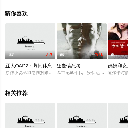
等演员精彩演绎的美国电影，手机免费观看高清无删减完
整版电影大全就上天堂电影网，更多相关信息可移步至豆
猜你喜欢
瓣电影、电视猫或剧情网等平台了解。
。
7.0
10.0
正片
正片
正片
亚人OAD2：幕间休息
狂走情死考
妈妈和女
原作小说第11卷同捆限定版，收录日常生活的番外篇。
20世纪60年代，安保运动如火如荼
道尔平时
相关推荐