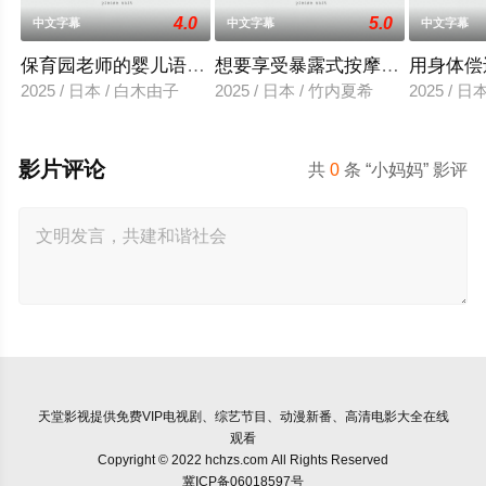
4.0
5.0
中文字幕
中文字幕
中文字幕
保育园老师的婴儿语让人超兴奋
想要享受暴露式按摩的已婚女子
用身体偿
2025 / 日本 / 白木由子
2025 / 日本 / 竹内夏希
2025 / 
影片评论
共
0
条 “小妈妈” 影评
天堂影视
提供免费VIP电视剧、综艺节目、动漫新番、高清电影大全在线
观看
Copyright © 2022 hchzs.com All Rights Reserved
冀ICP备06018597号