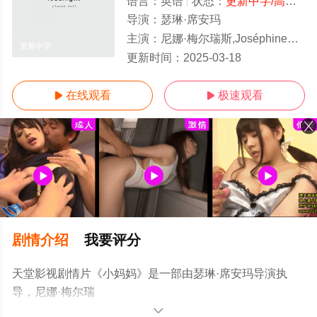
语言：
英语
状态：
更新中字/高清
- 
导演：
瑟琳·席安玛
主演：
尼娜·梅尔瑞斯,JoséphineSanz,GabrielleSanz,StéphaneVarupenne,MargotA
更新中字
更新时间：
2025-03-18
在线观看
极速观看


剧情介绍
我要评分
天堂影视剧情片《小妈妈》是一部由瑟琳·席安玛导演执
导，尼娜·梅尔瑞
斯,JoséphineSanz,GabrielleSanz,StéphaneVarupenne,Margo
